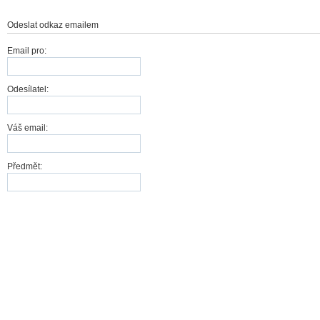
Odeslat odkaz emailem
Email pro:
Odesílatel:
Váš email:
Předmět:
Odeslat
Storno