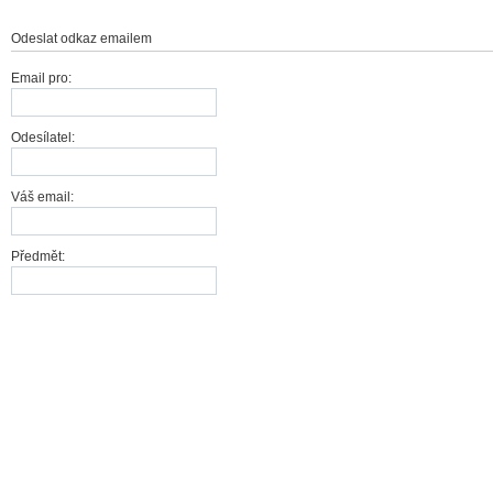
Odeslat odkaz emailem
Email pro:
Odesílatel:
Váš email:
Předmět:
Odeslat
Storno