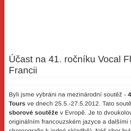
Účast na 41. ročníku Vocal Fl
Francii
Byli jsme vybráni na mezinárodní soutěž -
4
Tours
ve dnech 25.5.-27.5.2012. Tato soutě
sborové soutěže
v Evropě. Je to dvoukolo
originálním francouzském jazyce a dalšími 
choreografie k jedné skladbě). Náš sbor byl