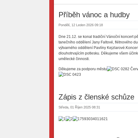
Příběh vánoc a hudby
Pondělí, 12 Leden 2026 09:18
Dne 21.12. se konal tradiční Vánoční koncert 
tanečního oddělení Jany Faltové, flétnového d
výtvarného oddělení Pavlíny Kejzlarové.Koncert
dlouhotrvajícím potlesku. Děkujeme všem účinkuj
umělecké činnosti.
Děkujeme za podporu městu
Červ
Zápis z členské schůze
Středa, 01 Říjen 2025 08:31