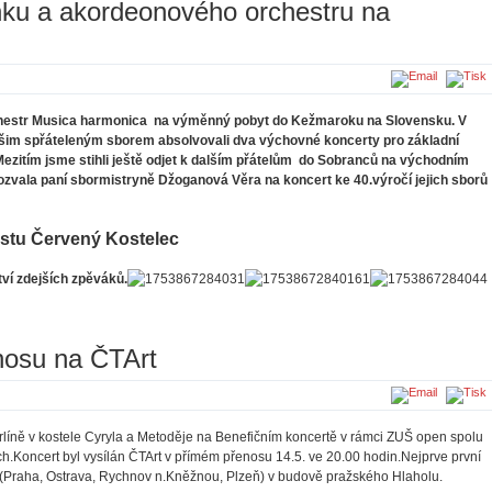
nku a akordeonového orchestru na
rchestr Musica harmonica na výměnný pobyt do Kežmaroku na Slovensku. V
šim spřáteleným sborem absolvovali dva výchovné koncerty pro základní
Mezitím jsme stihli ještě odjet k dalším přátelům do Sobranců na východním
ozvala paní sbormistryně Džoganová Věra na koncert ke 40.výročí jejich sborů
stu Červený Kostelec
tví zdejších zpěváků.
nosu na ČTArt
líně v kostele Cyryla a Metoděje na Benefičním koncertě v rámci ZUŠ open spolu
ch.Koncert byl vysílán ČTArt v přímém přenosu 14.5. ve 20.00 hodin.Nejprve první
 (Praha, Ostrava, Rychnov n.Kněžnou, Plzeň) v budově pražského Hlaholu.