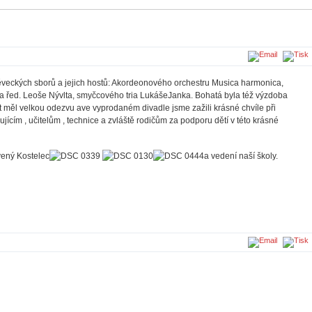
pěveckých sborů a jejich hostů: Akordeonového orchestru Musica harmonica,
ua řed. Leoše Nývlta, smyčcového tria LukášeJanka. Bohatá byla též výzdoba
 měl velkou odezvu ave vyprodaném divadle jsme zažili krásné chvíle při
ícím , učitelům , technice a zvláště rodičům za podporu dětí v této krásné
ený Kostelec
a vedení naší školy.