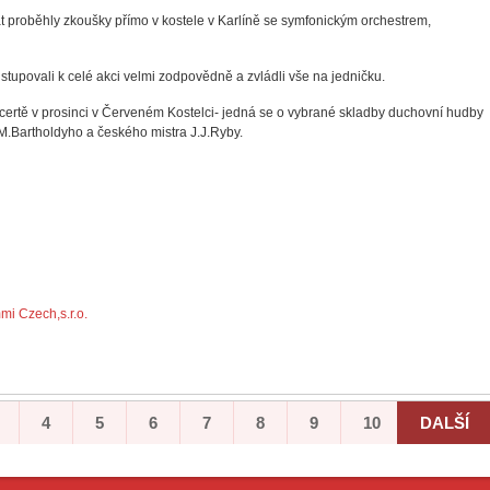
át proběhly zkoušky přímo v kostele v Karlíně se symfonickým orchestrem,
istupovali k celé akci velmi zodpovědně a zvládli vše na jedničku.
ertě v prosinci v Červeném Kostelci- jedná se o vybrané skladby duchovní hudby
.M.Bartholdyho a českého mistra J.J.Ryby.
i Czech,s.r.o.
4
5
6
7
8
9
10
DALŠÍ