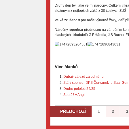
Druhý den byl také velmi náročný. Celkem třikr
složeným z nejlepších žáků z 30 českých ZUŠ.
Velká zkušenost pro naše výborné žáky, kteří př
Náročný repertoár přednesou na vánočním konc
klasických skladatelů G.F.Händla, J.S.Bacha. F
Více článků...
Dubaj- zájezd za odměnu
Stálý sponzor DPS Červánek je Saar Gumm
Druhé pololetí 24/25
Soutěž v Anglii
PŘEDCHOZÍ
1
2
3