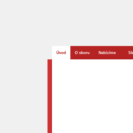
Úvod
O sboru
Nabízíme
Sb