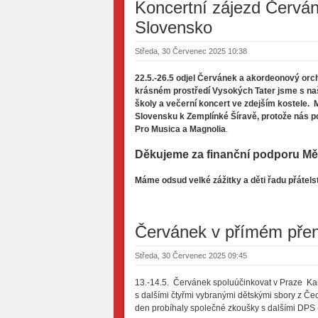
Koncertní zájezd Červá
Slovensko
Středa, 30 Červenec 2025 10:38
22.5.-26.5 odjel Červánek a akordeonový o
krásném prostředí Vysokých Tater jsme s na
školy a večerní koncert ve zdejším kostele. 
Slovensku k Zemplínké Šíravě, protože nás p
Pro Musica a Magnolia
.
Děkujeme za finanční podporu Mě
Máme odsud velké zážitky a děti řadu přátels
Červánek v přímém pře
Středa, 30 Červenec 2025 09:45
13.-14.5. Červánek spoluúčinkovat v Praze Kar
s dalšími čtyřmi vybranými dětskými sbory z Če
den probíhaly společné zkoušky s dalšími DPS